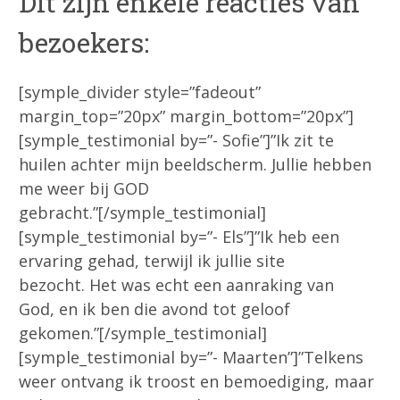
Dit zijn enkele reacties van
bezoekers:
[symple_divider style=”fadeout”
margin_top=”20px” margin_bottom=”20px”]
[symple_testimonial by=”- Sofie”]”Ik zit te
huilen achter mijn beeldscherm. Jullie hebben
me weer bij GOD
gebracht.”[/symple_testimonial]
[symple_testimonial by=”- Els”]”Ik heb een
ervaring gehad, terwijl ik jullie site
bezocht. Het was echt een aanraking van
God, en ik ben die avond tot geloof
gekomen.”[/symple_testimonial]
[symple_testimonial by=”- Maarten”]”Telkens
weer ontvang ik troost en bemoediging, maar