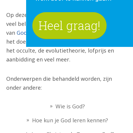
Op deze twee bekende christelijke sites vind je
Heel graag!
veel belangrijke informatie over de realiteit
van
God
,
Jezus Christus
en de
heilige Geest
,
het doel van je leven,
relaties en seksualiteit
,
het occulte, de evolutietheorie, lofprijs en
aanbidding en veel meer.
Onderwerpen die behandeld worden, zijn
onder andere:
Wie is God?
Hoe kun je God leren kennen?