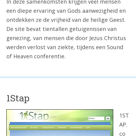
In deze samenkomsten krijgen veel mensen
een diepe ervaring van Gods aanwezigheid en
ontdekken ze de vrijheid van de heilige Geest.
De site bevat tientallen getuigenissen van
genezing, van mensen die door Jezus Christus
werden verlost van ziekte, tijdens een Sound
of Heaven conferentie.
1Stap
1ST
AP.
co