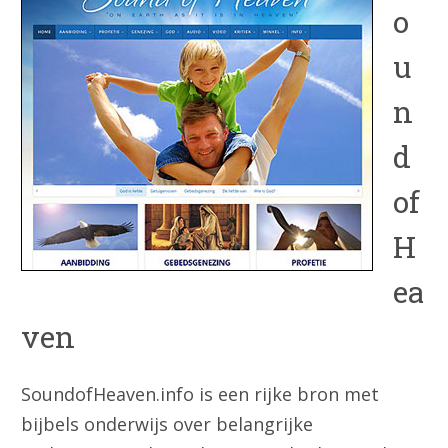
o
u
n
d
of
H
ea
ven
SoundofHeaven.info is een rijke bron met
bijbels onderwijs over belangrijke