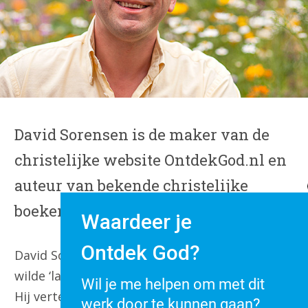
David Sorensen is de maker van de
christelijke website OntdekGod.nl en
auteur van bekende christelijke
boeken, posters en kaarten.
Waardeer je
Ontdek God?
David Sorensen hield als kind reeds van God en
wilde ‘later als ik groot ben’ zendeling worden.
Wil je me helpen om met dit
Hij vertelde zijn vriendjes en familieleden over
werk door te kunnen gaan?