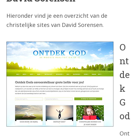
Hieronder vind je een overzicht van de
christelijke sites van David Sorensen.
O
nt
de
k
G
od
Ont