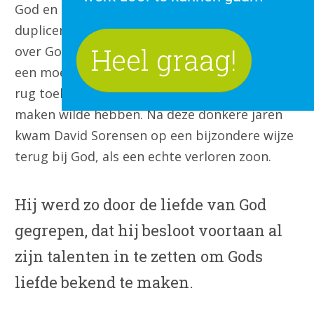
God en maakte stripverhaaltjes die hij zelf liet
dupliceren, om aan mensen uit te delen en ze
Heel graag!
over God te vertellen. Als tiener ging hij door
een moeilijke tijd waarin hij jarenlang God de
rug toekeerde en niets meer met geloof te
maken wilde hebben. Na deze donkere jaren
kwam David Sorensen op een bijzondere wijze
terug bij God, als een echte verloren zoon.
Hij werd zo door de liefde van God
gegrepen, dat hij besloot voortaan al
zijn talenten in te zetten om Gods
liefde bekend te maken.