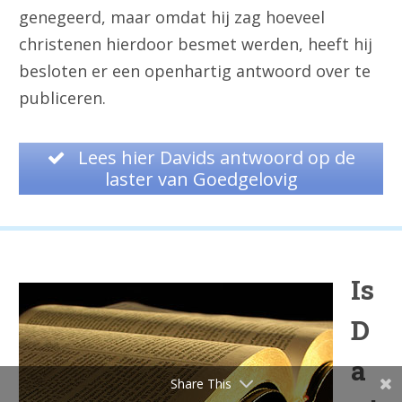
genegeerd, maar omdat hij zag hoeveel
christenen hierdoor besmet werden, heeft hij
besloten er een openhartig antwoord over te
publiceren.
Lees hier Davids antwoord op de
laster van Goedgelovig
Is
D
a
Share This