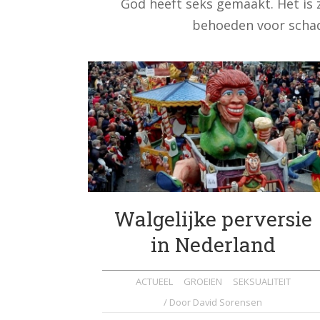
God heeft seks gemaakt. Het is zi
behoeden voor schade
Walgelijke perversie
in Nederland
ACTUEEL
GROEIEN
SEKSUALITEIT
/ Door
David Sorensen