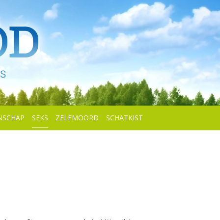
NSCHAP
SEKS
ZELFMOORD
SCHATKIST