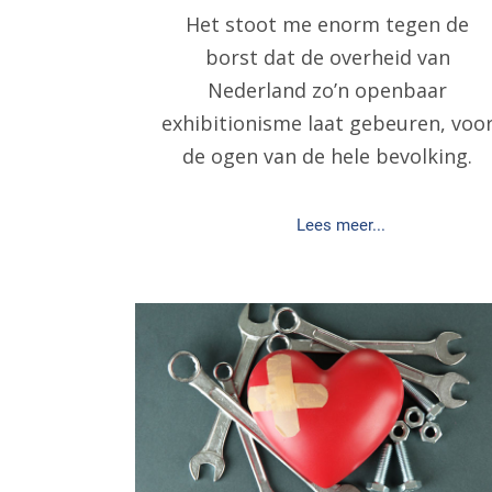
Het stoot me enorm tegen de
borst dat de overheid van
Nederland zo’n openbaar
exhibitionisme laat gebeuren, voo
de ogen van de hele bevolking.
Lees meer...