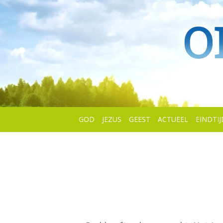
GOD
JEZUS
GEEST
ACTUEEL
EINDTIJ