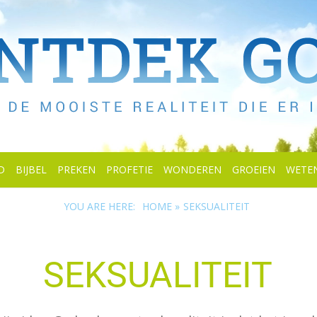
D
BIJBEL
PREKEN
PROFETIE
WONDEREN
GROEIEN
WETE
YOU ARE HERE:
HOME »
SEKSUALITEIT
SEKSUALITEIT