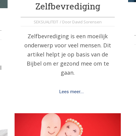
Zelfbevrediging
SEKSUALITEIT
/ Door
David Sorensen
Zelfbevrediging is een moeilijk
onderwerp voor veel mensen. Dit
n
artikel helpt je op basis van de
Bijbel om er gezond mee om te
l
gaan.
Lees meer...