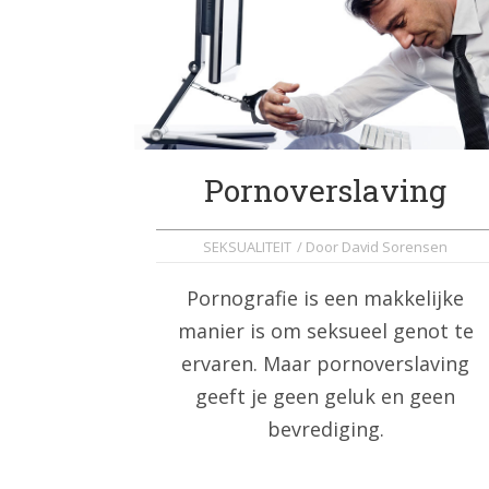
Pornoverslaving
SEKSUALITEIT
/ Door
David Sorensen
Pornografie is een makkelijke
manier is om seksueel genot te
ervaren. Maar pornoverslaving
geeft je geen geluk en geen
bevrediging.