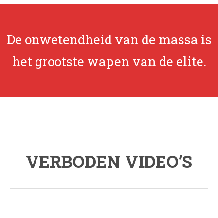
De onwetendheid van de massa is
het grootste wapen van de elite.
.
VERBODEN VIDEO’S
.