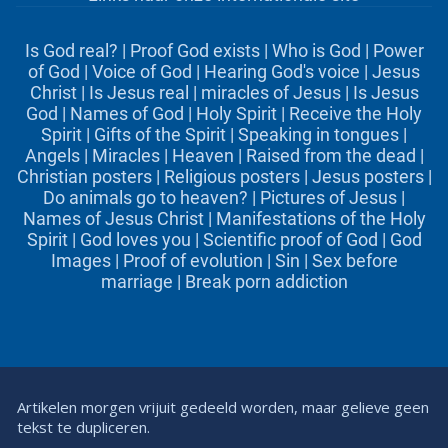
Is God real?
|
Proof God exists
|
Who is God
|
Power
of God
|
Voice of God
|
Hearing God's voice
|
Jesus
Christ
|
Is Jesus real
|
miracles of Jesus
|
Is Jesus
God
|
Names of God
|
Holy Spirit
|
Receive the Holy
Spirit
|
Gifts of the Spirit
|
Speaking in tongues
|
Angels
|
Miracles
|
Heaven
|
Raised from the dead
|
Christian posters
|
Religious posters
|
Jesus posters
|
Do animals go to heaven?
|
Pictures of Jesus
|
Names of Jesus Christ
|
Manifestations of the Holy
Spirit
|
God loves you
|
Scientific proof of God
|
God
Images
|
Proof of evolution
|
Sin
|
Sex before
marriage
|
Break porn addiction
Artikelen morgen vrijuit gedeeld worden, maar gelieve geen
tekst te dupliceren.