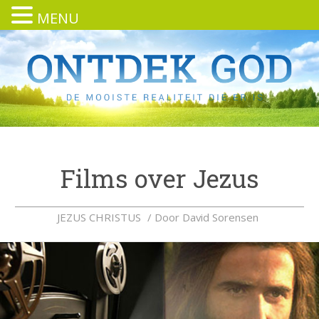
MENU
Films over Jezus
JEZUS CHRISTUS
/ Door
David Sorensen