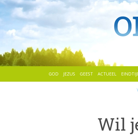
GOD
JEZUS
GEEST
ACTUEEL
EINDTIJ
Wil j