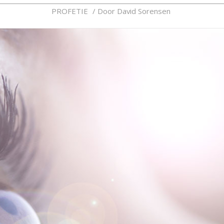
PROFETIE
/ Door
David Sorensen