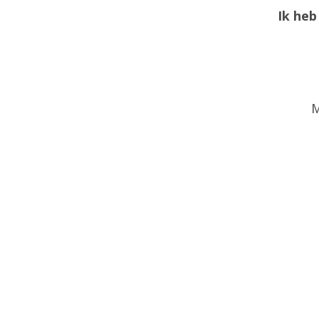
Ik heb
M