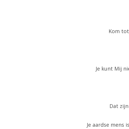
Kom tot 
Je kunt Mij n
Dat zijn
Je aardse mens i