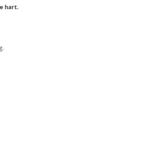
e hart.
g.