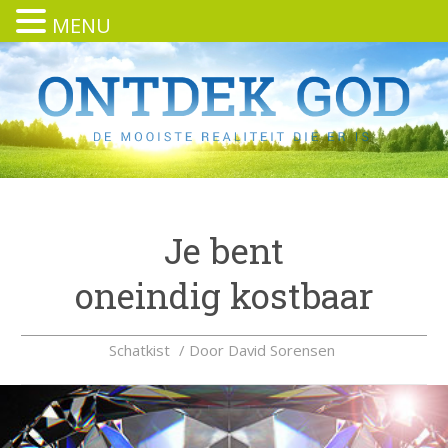
MENU
Je bent
oneindig kostbaar
Schatkist
/ Door
David Sorensen