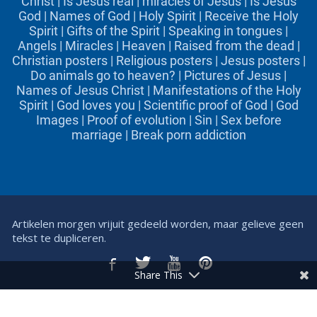
Christ
|
Is Jesus real
|
miracles of Jesus
|
Is Jesus
God
|
Names of God
|
Holy Spirit
|
Receive the Holy
Spirit
|
Gifts of the Spirit
|
Speaking in tongues
|
Angels
|
Miracles
|
Heaven
|
Raised from the dead
|
Christian posters
|
Religious posters
|
Jesus posters
|
Do animals go to heaven?
|
Pictures of Jesus
|
Names of Jesus Christ
|
Manifestations of the Holy
Spirit
|
God loves you
|
Scientific proof of God
|
God
Images
|
Proof of evolution
|
Sin
|
Sex before
marriage
|
Break porn addiction
Artikelen morgen vrijuit gedeeld worden, maar gelieve geen
tekst te dupliceren.
Share This