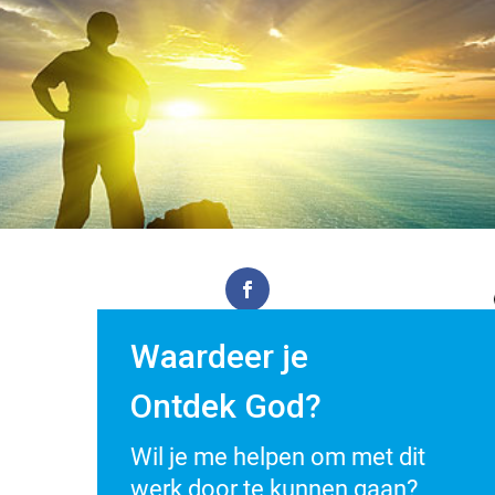
Facebook
Waardeer je
Ontdek God?
Twitter
Wil je me helpen om met dit
Google+
werk door te kunnen gaan?