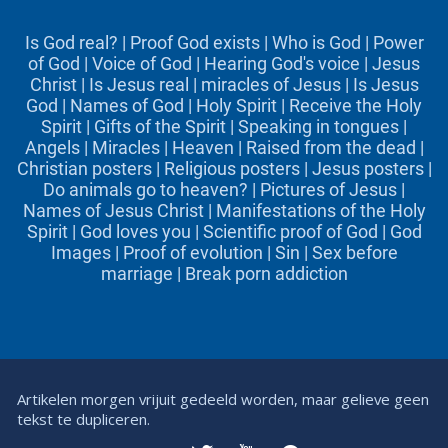
Is God real?
|
Proof God exists
|
Who is God
|
Power
of God
|
Voice of God
|
Hearing God's voice
|
Jesus
Christ
|
Is Jesus real
|
miracles of Jesus
|
Is Jesus
God
|
Names of God
|
Holy Spirit
|
Receive the Holy
Spirit
|
Gifts of the Spirit
|
Speaking in tongues
|
Angels
|
Miracles
|
Heaven
|
Raised from the dead
|
Christian posters
|
Religious posters
|
Jesus posters
|
Do animals go to heaven?
|
Pictures of Jesus
|
Names of Jesus Christ
|
Manifestations of the Holy
Spirit
|
God loves you
|
Scientific proof of God
|
God
Images
|
Proof of evolution
|
Sin
|
Sex before
marriage
|
Break porn addiction
Artikelen morgen vrijuit gedeeld worden, maar gelieve geen
tekst te dupliceren.