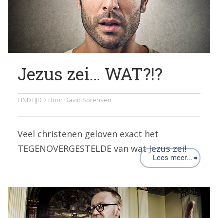
Jezus zei… WAT?!?
EINDTIJD
/ Door
David Sorensen
Veel christenen geloven exact het
TEGENOVERGESTELDE van wat Jezus zei!
Lees meer...