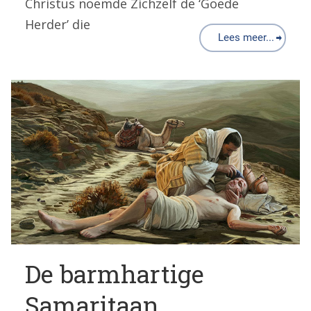
Christus noemde Zichzelf de ‘Goede
Herder’ die
Lees meer...
De barmhartige
Samaritaan