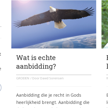
t
Wat is echte
aanbidding?
e
GROEIEN
/ Door
David Sorensen
Aanbidding die je recht in Gods
heerlijkheid brengt. Aanbidding die