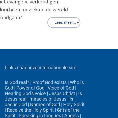
het evangelie verkondigen
doorheen muziek en de wereld
rondgaan.’
Lees meer...
Links naar onze internationale site
Is God real?
|
Proof God exists
|
Who is
God
|
Power of God
|
Voice of God
|
Hearing God's voice
|
Jesus Christ
|
Is
Jesus real
|
miracles of Jesus
|
Is
Jesus God
|
Names of God
|
Holy Spirit
|
Receive the Holy Spirit
|
Gifts of the
Spirit
|
Speaking in tongues
|
Angels
|