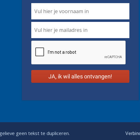
First
Name
*
Email
*
CAPTCHA
gelieve geen tekst te dupliceren.
Verbin