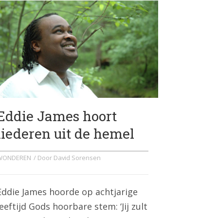
Eddie James hoort
liederen uit de hemel
WONDEREN
/ Door
David Sorensen
Eddie James hoorde op achtjarige
leeftijd Gods hoorbare stem: ‘Jij zult