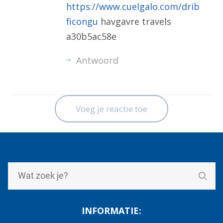
https://www.cuelgalo.com/drib
ficongu
havgavre travels
a30b5ac58e
Antwoord
Voeg je reactie toe
INFORMATIE: