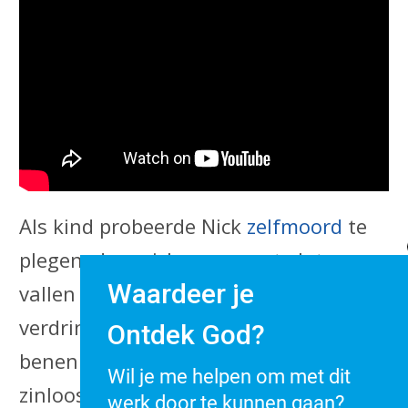
Als kind probeerde Nick
zelfmoord
te
plegen, door zich voorover te laten
Waardeer je
vallen in bad, in de hoop dat hij zou
verdrinken. Hij had geen armen of
Ontdek God?
benen en vond zijn leven volkomen
Wil je me helpen om met dit
zinloos.
werk door te kunnen gaan?