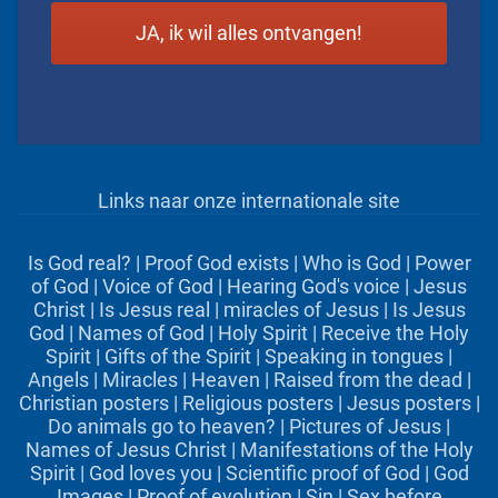
Links naar onze internationale site
Is God real?
|
Proof God exists
|
Who is God
|
Power
of God
|
Voice of God
|
Hearing God's voice
|
Jesus
Christ
|
Is Jesus real
|
miracles of Jesus
|
Is Jesus
God
|
Names of God
|
Holy Spirit
|
Receive the Holy
Spirit
|
Gifts of the Spirit
|
Speaking in tongues
|
Angels
|
Miracles
|
Heaven
|
Raised from the dead
|
Christian posters
|
Religious posters
|
Jesus posters
|
Do animals go to heaven?
|
Pictures of Jesus
|
Names of Jesus Christ
|
Manifestations of the Holy
Spirit
|
God loves you
|
Scientific proof of God
|
God
Images
|
Proof of evolution
|
Sin
|
Sex before