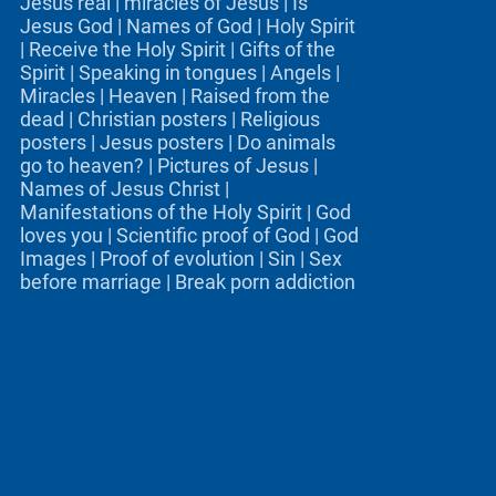
Jesus real
|
miracles of Jesus
|
Is
Jesus God
|
Names of God
|
Holy Spirit
|
Receive the Holy Spirit
|
Gifts of the
Spirit
|
Speaking in tongues
|
Angels
|
Miracles
|
Heaven
|
Raised from the
dead
|
Christian posters
|
Religious
posters
|
Jesus posters
|
Do animals
go to heaven?
|
Pictures of Jesus
|
Names of Jesus Christ
|
Manifestations of the Holy Spirit
|
God
loves you
|
Scientific proof of God
|
God
Images
|
Proof of evolution
|
Sin
|
Sex
before marriage
|
Break porn addiction