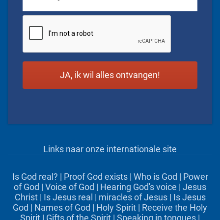
CAPTCHA
Links naar onze internationale site
Is God real?
|
Proof God exists
|
Who is God
|
Power
of God
|
Voice of God
|
Hearing God's voice
|
Jesus
Christ
|
Is Jesus real
|
miracles of Jesus
|
Is Jesus
God
|
Names of God
|
Holy Spirit
|
Receive the Holy
Spirit
|
Gifts of the Spirit
|
Speaking in tongues
|