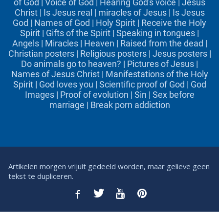
of God
|
Voice of God
|
Hearing God's voice
|
Jesus
Christ
|
Is Jesus real
|
miracles of Jesus
|
Is Jesus
God
|
Names of God
|
Holy Spirit
|
Receive the Holy
Spirit
|
Gifts of the Spirit
|
Speaking in tongues
|
Angels
|
Miracles
|
Heaven
|
Raised from the dead
|
Christian posters
|
Religious posters
|
Jesus posters
|
Do animals go to heaven?
|
Pictures of Jesus
|
Names of Jesus Christ
|
Manifestations of the Holy
Spirit
|
God loves you
|
Scientific proof of God
|
God
Images
|
Proof of evolution
|
Sin
|
Sex before
marriage
|
Break porn addiction
Artikelen morgen vrijuit gedeeld worden, maar gelieve geen
tekst te dupliceren.