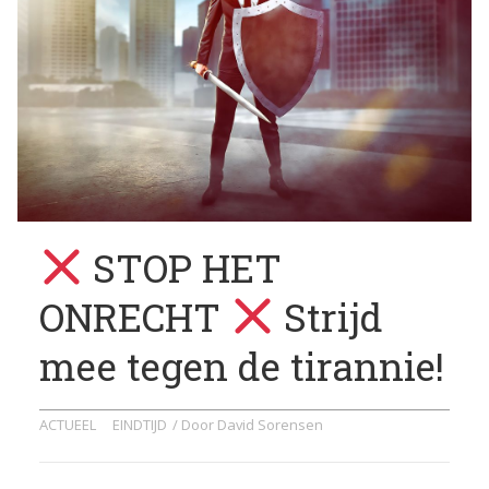
STOP HET
ONRECHT
Strijd
mee tegen de tirannie!
ACTUEEL
EINDTIJD
/ Door
David Sorensen