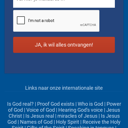
CAPTCHA
Links naar onze internationale site
Is God real?
|
Proof God exists
|
Who is God
|
Power
of God
|
Voice of God
|
Hearing God's voice
|
Jesus
Christ
|
Is Jesus real
|
miracles of Jesus
|
Is Jesus
God
|
Names of God
|
Holy Spirit
|
Receive the Holy
Spirit
|
Gifts of the Spirit
|
Speaking in tongues
|