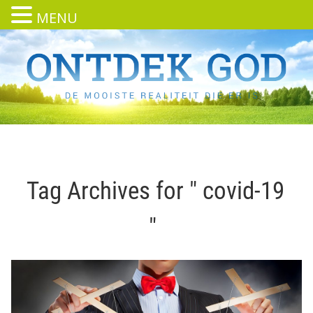
MENU
Tag Archives for " covid-19
"