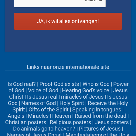
Links naar onze internationale site
Is God real?
|
Proof God exists
|
Who is God
|
Power
of God
|
Voice of God
|
Hearing God's voice
|
Jesus
Christ
|
Is Jesus real
|
miracles of Jesus
|
Is Jesus
God
|
Names of God
|
Holy Spirit
|
Receive the Holy
Spirit
|
Gifts of the Spirit
|
Speaking in tongues
|
Angels
|
Miracles
|
Heaven
|
Raised from the dead
|
Christian posters
|
Religious posters
|
Jesus posters
|
Do animals go to heaven?
|
Pictures of Jesus
|
Names of Jesus Christ
|
Manifestations of the Holy