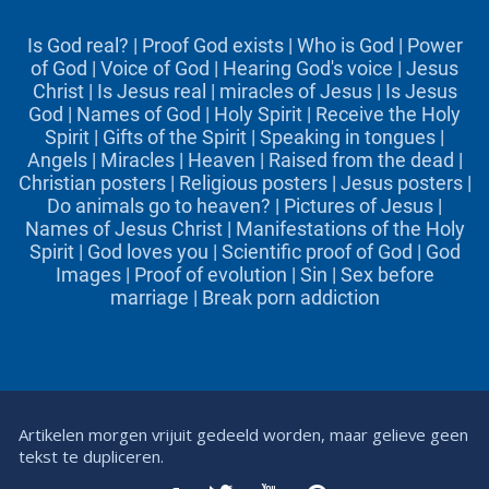
Is God real?
|
Proof God exists
|
Who is God
|
Power
of God
|
Voice of God
|
Hearing God's voice
|
Jesus
Christ
|
Is Jesus real
|
miracles of Jesus
|
Is Jesus
God
|
Names of God
|
Holy Spirit
|
Receive the Holy
Spirit
|
Gifts of the Spirit
|
Speaking in tongues
|
Angels
|
Miracles
|
Heaven
|
Raised from the dead
|
Christian posters
|
Religious posters
|
Jesus posters
|
Do animals go to heaven?
|
Pictures of Jesus
|
Names of Jesus Christ
|
Manifestations of the Holy
Spirit
|
God loves you
|
Scientific proof of God
|
God
Images
|
Proof of evolution
|
Sin
|
Sex before
marriage
|
Break porn addiction
Artikelen morgen vrijuit gedeeld worden, maar gelieve geen
tekst te dupliceren.