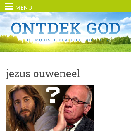
MENU
jezus ouweneel