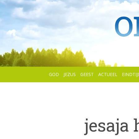
GOD
JEZUS
GEEST
ACTUEEL
EINDTIJ
jesaja