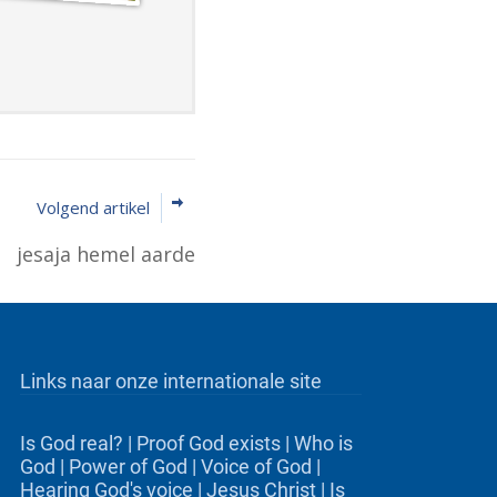
Volgend artikel
jesaja hemel aarde
Links naar onze internationale site
Is God real?
|
Proof God exists
|
Who is
God
|
Power of God
|
Voice of God
|
Hearing God's voice
|
Jesus Christ
|
Is