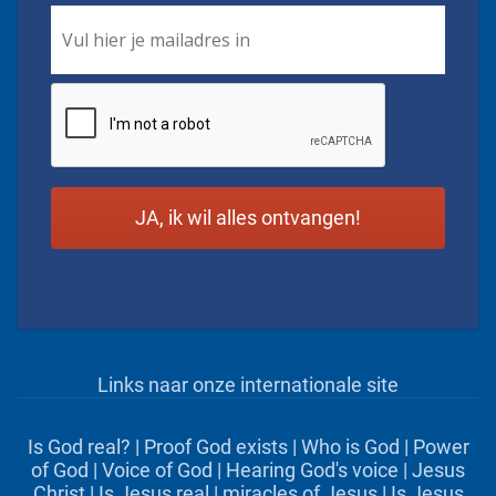
Email
*
CAPTCHA
Links naar onze internationale site
Is God real?
|
Proof God exists
|
Who is God
|
Power
of God
|
Voice of God
|
Hearing God's voice
|
Jesus
Christ
|
Is Jesus real
|
miracles of Jesus
|
Is Jesus