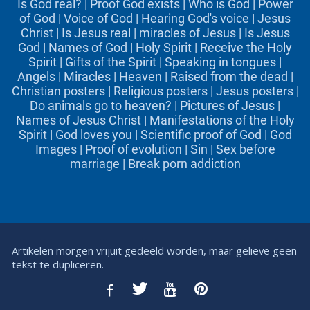
Is God real?
|
Proof God exists
|
Who is God
|
Power
of God
|
Voice of God
|
Hearing God's voice
|
Jesus
Christ
|
Is Jesus real
|
miracles of Jesus
|
Is Jesus
God
|
Names of God
|
Holy Spirit
|
Receive the Holy
Spirit
|
Gifts of the Spirit
|
Speaking in tongues
|
Angels
|
Miracles
|
Heaven
|
Raised from the dead
|
Christian posters
|
Religious posters
|
Jesus posters
|
Do animals go to heaven?
|
Pictures of Jesus
|
Names of Jesus Christ
|
Manifestations of the Holy
Spirit
|
God loves you
|
Scientific proof of God
|
God
Images
|
Proof of evolution
|
Sin
|
Sex before
marriage
|
Break porn addiction
Artikelen morgen vrijuit gedeeld worden, maar gelieve geen
tekst te dupliceren.