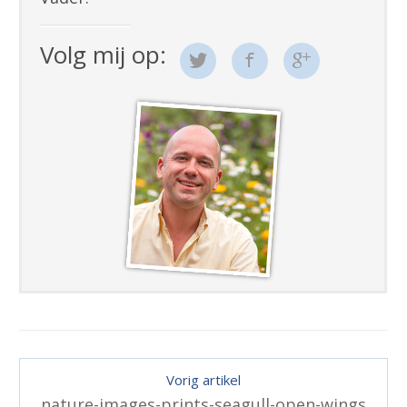
Volg mij op:
Vorig artikel
nature-images-prints-seagull-open-wings