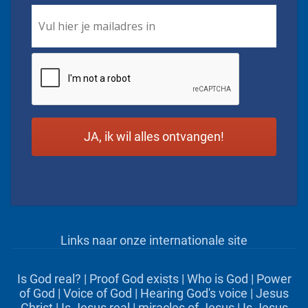
Email
*
CAPTCHA
Links naar onze internationale site
Is God real?
|
Proof God exists
|
Who is God
|
Power
of God
|
Voice of God
|
Hearing God's voice
|
Jesus
Christ
|
Is Jesus real
|
miracles of Jesus
|
Is Jesus