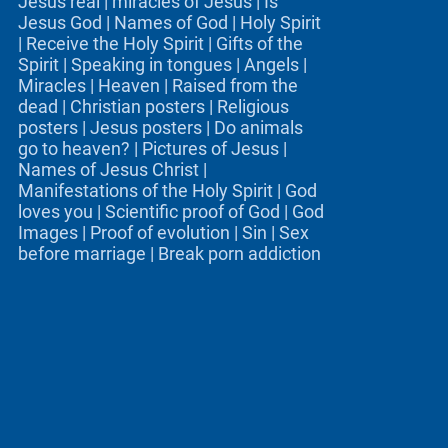
Jesus real
|
miracles of Jesus
|
Is
Jesus God
|
Names of God
|
Holy Spirit
|
Receive the Holy Spirit
|
Gifts of the
Spirit
|
Speaking in tongues
|
Angels
|
Miracles
|
Heaven
|
Raised from the
dead
|
Christian posters
|
Religious
posters
|
Jesus posters
|
Do animals
go to heaven?
|
Pictures of Jesus
|
Names of Jesus Christ
|
Manifestations of the Holy Spirit
|
God
loves you
|
Scientific proof of God
|
God
Images
|
Proof of evolution
|
Sin
|
Sex
before marriage
|
Break porn addiction