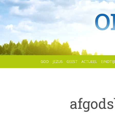
GOD
JEZUS
GEEST
ACTUEEL
EINDTIJ
afgods