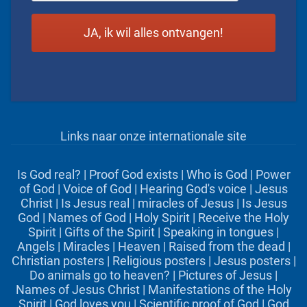
Links naar onze internationale site
Is God real?
|
Proof God exists
|
Who is God
|
Power
of God
|
Voice of God
|
Hearing God's voice
|
Jesus
Christ
|
Is Jesus real
|
miracles of Jesus
|
Is Jesus
God
|
Names of God
|
Holy Spirit
|
Receive the Holy
Spirit
|
Gifts of the Spirit
|
Speaking in tongues
|
Angels
|
Miracles
|
Heaven
|
Raised from the dead
|
Christian posters
|
Religious posters
|
Jesus posters
|
Do animals go to heaven?
|
Pictures of Jesus
|
Names of Jesus Christ
|
Manifestations of the Holy
Spirit
|
God loves you
|
Scientific proof of God
|
God