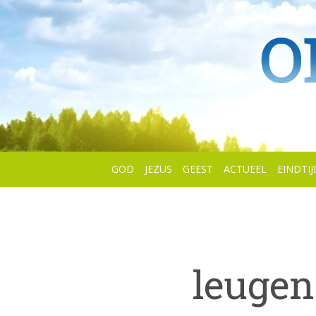
GOD
JEZUS
GEEST
ACTUEEL
EINDTIJ
leugen