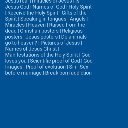
Jesus real
|
miracles of Jesus
|
Is
Jesus God
|
Names of God
|
Holy Spirit
|
Receive the Holy Spirit
|
Gifts of the
Spirit
|
Speaking in tongues
|
Angels
|
Miracles
|
Heaven
|
Raised from the
dead
|
Christian posters
|
Religious
posters
|
Jesus posters
|
Do animals
go to heaven?
|
Pictures of Jesus
|
Names of Jesus Christ
|
Manifestations of the Holy Spirit
|
God
loves you
|
Scientific proof of God
|
God
Images
|
Proof of evolution
|
Sin
|
Sex
before marriage
|
Break porn addiction