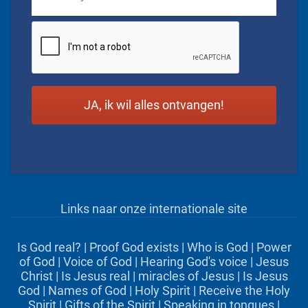
CAPTCHA
Links naar onze internationale site
Is God real?
|
Proof God exists
|
Who is God
|
Power
of God
|
Voice of God
|
Hearing God's voice
|
Jesus
Christ
|
Is Jesus real
|
miracles of Jesus
|
Is Jesus
God
|
Names of God
|
Holy Spirit
|
Receive the Holy
Spirit
|
Gifts of the Spirit
|
Speaking in tongues
|