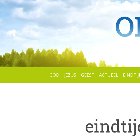
GOD
JEZUS
GEEST
ACTUEEL
EINDTIJ
eindtij