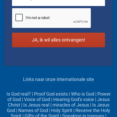
CAPTCHA
Links naar onze internationale site
Is God real?
|
Proof God exists
|
Who is God
|
Power
of God
|
Voice of God
|
Hearing God's voice
|
Jesus
Christ
|
Is Jesus real
|
miracles of Jesus
|
Is Jesus
God
|
Names of God
|
Holy Spirit
|
Receive the Holy
Spirit
|
Gifts of the Spirit
|
Speaking in tongues
|