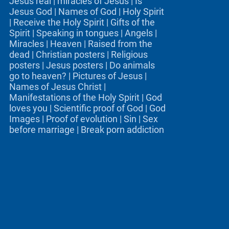
Jesus real
|
miracles of Jesus
|
Is
Jesus God
|
Names of God
|
Holy Spirit
|
Receive the Holy Spirit
|
Gifts of the
Spirit
|
Speaking in tongues
|
Angels
|
Miracles
|
Heaven
|
Raised from the
dead
|
Christian posters
|
Religious
posters
|
Jesus posters
|
Do animals
go to heaven?
|
Pictures of Jesus
|
Names of Jesus Christ
|
Manifestations of the Holy Spirit
|
God
loves you
|
Scientific proof of God
|
God
Images
|
Proof of evolution
|
Sin
|
Sex
before marriage
|
Break porn addiction