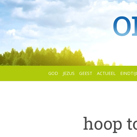
GOD
JEZUS
GEEST
ACTUEEL
EINDTIJ
hoop t