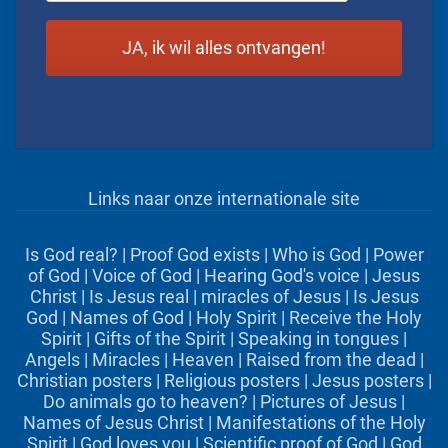
Links naar onze internationale site
Is God real?
|
Proof God exists
|
Who is God
|
Power
of God
|
Voice of God
|
Hearing God's voice
|
Jesus
Christ
|
Is Jesus real
|
miracles of Jesus
|
Is Jesus
God
|
Names of God
|
Holy Spirit
|
Receive the Holy
Spirit
|
Gifts of the Spirit
|
Speaking in tongues
|
Angels
|
Miracles
|
Heaven
|
Raised from the dead
|
Christian posters
|
Religious posters
|
Jesus posters
|
Do animals go to heaven?
|
Pictures of Jesus
|
Names of Jesus Christ
|
Manifestations of the Holy
Spirit
|
God loves you
|
Scientific proof of God
|
God