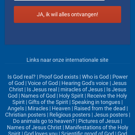
Links naar onze internationale site
Is God real?
|
Proof God exists
|
Who is God
|
Power
of God
|
Voice of God
|
Hearing God's voice
|
Jesus
Christ
|
Is Jesus real
|
miracles of Jesus
|
Is Jesus
God
|
Names of God
|
Holy Spirit
|
Receive the Holy
Spirit
|
Gifts of the Spirit
|
Speaking in tongues
|
Angels
|
Miracles
|
Heaven
|
Raised from the dead
|
Christian posters
|
Religious posters
|
Jesus posters
|
Do animals go to heaven?
|
Pictures of Jesus
|
Names of Jesus Christ
|
Manifestations of the Holy
Spirit
|
God loves you
|
Scientific proof of God
|
God