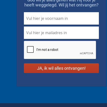
heeft weggelegd. Wil jij het ontvangen?
First
Name
*
Email
*
CAPTCHA