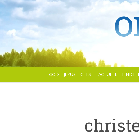
GOD
JEZUS
GEEST
ACTUEEL
EINDTIJ
christ