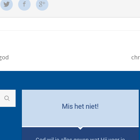
 god
chr
Mis het niet!
God wil je alles geven wat Hij voor je