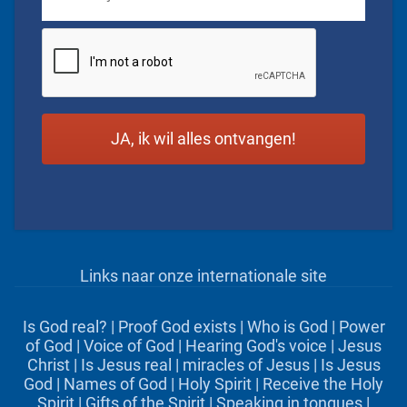
CAPTCHA
Links naar onze internationale site
Is God real?
|
Proof God exists
|
Who is God
|
Power
of God
|
Voice of God
|
Hearing God's voice
|
Jesus
Christ
|
Is Jesus real
|
miracles of Jesus
|
Is Jesus
God
|
Names of God
|
Holy Spirit
|
Receive the Holy
Spirit
|
Gifts of the Spirit
|
Speaking in tongues
|