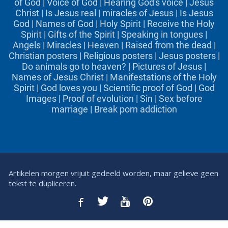
of God
|
Voice of God
|
Hearing God's voice
|
Jesus
Christ
|
Is Jesus real
|
miracles of Jesus
|
Is Jesus
God
|
Names of God
|
Holy Spirit
|
Receive the Holy
Spirit
|
Gifts of the Spirit
|
Speaking in tongues
|
Angels
|
Miracles
|
Heaven
|
Raised from the dead
|
Christian posters
|
Religious posters
|
Jesus posters
|
Do animals go to heaven?
|
Pictures of Jesus
|
Names of Jesus Christ
|
Manifestations of the Holy
Spirit
|
God loves you
|
Scientific proof of God
|
God
Images
|
Proof of evolution
|
Sin
|
Sex before
marriage
|
Break porn addiction
Artikelen morgen vrijuit gedeeld worden, maar gelieve geen
tekst te dupliceren.