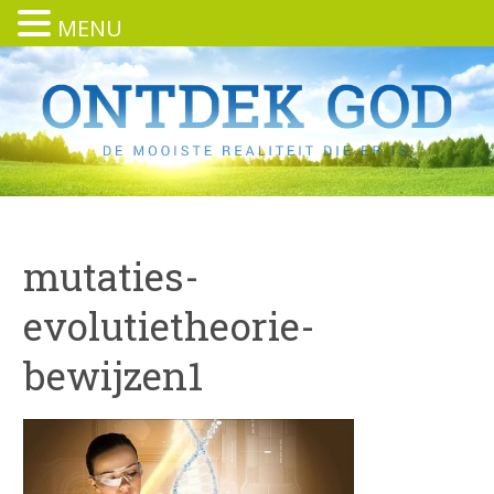
MENU
mutaties-
evolutietheorie-
bewijzen1