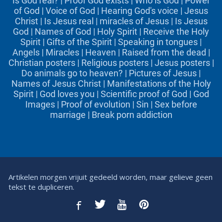
Is God real?
|
Proof God exists
|
Who is God
|
Power
of God
|
Voice of God
|
Hearing God's voice
|
Jesus
Christ
|
Is Jesus real
|
miracles of Jesus
|
Is Jesus
God
|
Names of God
|
Holy Spirit
|
Receive the Holy
Spirit
|
Gifts of the Spirit
|
Speaking in tongues
|
Angels
|
Miracles
|
Heaven
|
Raised from the dead
|
Christian posters
|
Religious posters
|
Jesus posters
|
Do animals go to heaven?
|
Pictures of Jesus
|
Names of Jesus Christ
|
Manifestations of the Holy
Spirit
|
God loves you
|
Scientific proof of God
|
God
Images
|
Proof of evolution
|
Sin
|
Sex before
marriage
|
Break porn addiction
Artikelen morgen vrijuit gedeeld worden, maar gelieve geen
tekst te dupliceren.