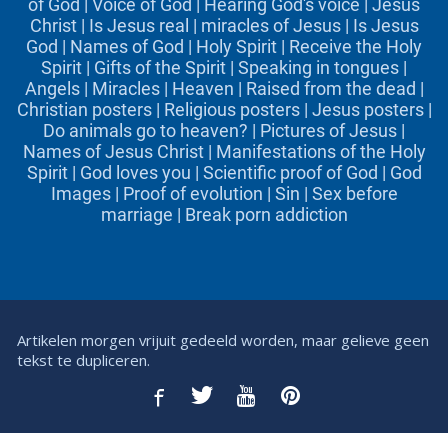
of God
|
Voice of God
|
Hearing God's voice
|
Jesus
Christ
|
Is Jesus real
|
miracles of Jesus
|
Is Jesus
God
|
Names of God
|
Holy Spirit
|
Receive the Holy
Spirit
|
Gifts of the Spirit
|
Speaking in tongues
|
Angels
|
Miracles
|
Heaven
|
Raised from the dead
|
Christian posters
|
Religious posters
|
Jesus posters
|
Do animals go to heaven?
|
Pictures of Jesus
|
Names of Jesus Christ
|
Manifestations of the Holy
Spirit
|
God loves you
|
Scientific proof of God
|
God
Images
|
Proof of evolution
|
Sin
|
Sex before
marriage
|
Break porn addiction
Artikelen morgen vrijuit gedeeld worden, maar gelieve geen
tekst te dupliceren.