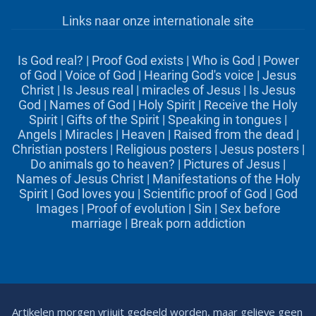
Links naar onze internationale site
Is God real?
|
Proof God exists
|
Who is God
|
Power
of God
|
Voice of God
|
Hearing God's voice
|
Jesus
Christ
|
Is Jesus real
|
miracles of Jesus
|
Is Jesus
God
|
Names of God
|
Holy Spirit
|
Receive the Holy
Spirit
|
Gifts of the Spirit
|
Speaking in tongues
|
Angels
|
Miracles
|
Heaven
|
Raised from the dead
|
Christian posters
|
Religious posters
|
Jesus posters
|
Do animals go to heaven?
|
Pictures of Jesus
|
Names of Jesus Christ
|
Manifestations of the Holy
Spirit
|
God loves you
|
Scientific proof of God
|
God
Images
|
Proof of evolution
|
Sin
|
Sex before
marriage
|
Break porn addiction
Artikelen morgen vrijuit gedeeld worden, maar gelieve geen