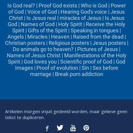
Is God real?
|
Proof God exists
|
Who is God
|
Power
of God
|
Voice of God
|
Hearing God's voice
|
Jesus
Christ
|
Is Jesus real
|
miracles of Jesus
|
Is Jesus
God
|
Names of God
|
Holy Spirit
|
Receive the Holy
Spirit
|
Gifts of the Spirit
|
Speaking in tongues
|
Angels
|
Miracles
|
Heaven
|
Raised from the dead
|
Christian posters
|
Religious posters
|
Jesus posters
|
Do animals go to heaven?
|
Pictures of Jesus
|
Names of Jesus Christ
|
Manifestations of the Holy
Spirit
|
God loves you
|
Scientific proof of God
|
God
Images
|
Proof of evolution
|
Sin
|
Sex before
marriage
|
Break porn addiction
Artikelen morgen vrijuit gedeeld worden, maar gelieve geen
tekst te dupliceren.