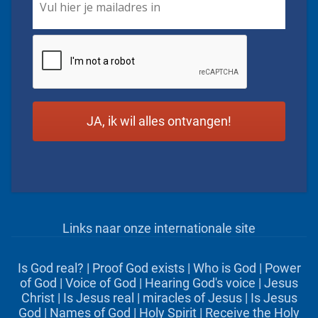
CAPTCHA
Links naar onze internationale site
Is God real?
|
Proof God exists
|
Who is God
|
Power
of God
|
Voice of God
|
Hearing God's voice
|
Jesus
Christ
|
Is Jesus real
|
miracles of Jesus
|
Is Jesus
God
|
Names of God
|
Holy Spirit
|
Receive the Holy