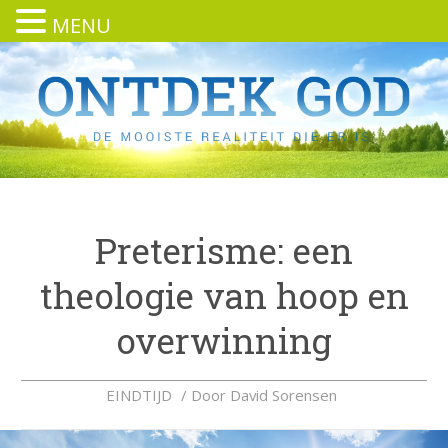
MENU
Preterisme: een
theologie van hoop en
overwinning
EINDTIJD
/ Door
David Sorensen