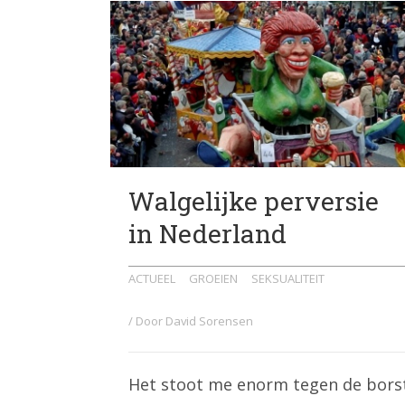
Walgelijke perversie
in Nederland
ACTUEEL
GROEIEN
SEKSUALITEIT
/ Door
David Sorensen
Het stoot me enorm tegen de bors