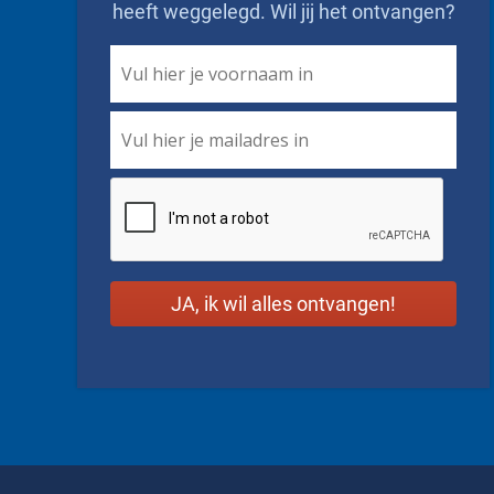
heeft weggelegd. Wil jij het ontvangen?
First
Name
*
Email
*
CAPTCHA