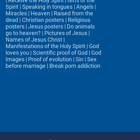
|
Receive the Holy Spirit
|
Gifts of the
Spirit
|
Speaking in tongues
|
Angels
|
Miracles
|
Heaven
|
Raised from the
dead
|
Christian posters
|
Religious
posters
|
Jesus posters
|
Do animals
go to heaven?
|
Pictures of Jesus
|
Names of Jesus Christ
|
Manifestations of the Holy Spirit
|
God
loves you
|
Scientific proof of God
|
God
Images
|
Proof of evolution
|
Sin
|
Sex
before marriage
|
Break porn addiction