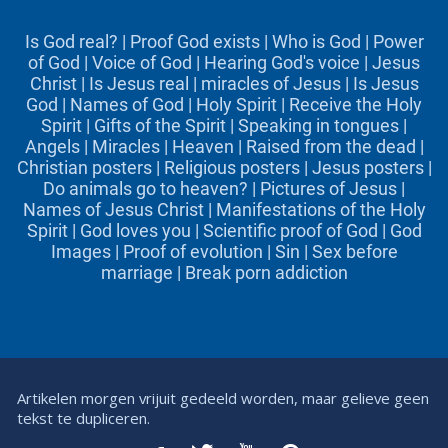
Is God real?
|
Proof God exists
|
Who is God
|
Power
of God
|
Voice of God
|
Hearing God's voice
|
Jesus
Christ
|
Is Jesus real
|
miracles of Jesus
|
Is Jesus
God
|
Names of God
|
Holy Spirit
|
Receive the Holy
Spirit
|
Gifts of the Spirit
|
Speaking in tongues
|
Angels
|
Miracles
|
Heaven
|
Raised from the dead
|
Christian posters
|
Religious posters
|
Jesus posters
|
Do animals go to heaven?
|
Pictures of Jesus
|
Names of Jesus Christ
|
Manifestations of the Holy
Spirit
|
God loves you
|
Scientific proof of God
|
God
Images
|
Proof of evolution
|
Sin
|
Sex before
marriage
|
Break porn addiction
Artikelen morgen vrijuit gedeeld worden, maar gelieve geen
tekst te dupliceren.