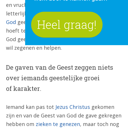
en vruchtbaar. De gaven van de Geest zijn
letterlijk
geschenken
, die je niet kunt verdienen.
Heel graag!
God
geeft ze, zonder dat je daar iets voor
hoeft te presteren. Het zijn ‘genade-gaven’,
God geeft ze uit pure genade, omdat Hij ons
wil zegenen en helpen.
De gaven van de Geest zeggen niets
over iemands geestelijke groei
of karakter.
Iemand kan pas tot
Jezus Christus
gekomen
zijn en van de Geest van God de gave gekregen
hebben om
zieken te genezen
, maar toch nog