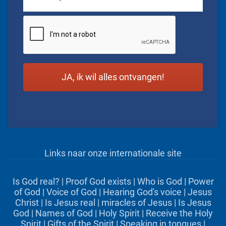
CAPTCHA
Links naar onze internationale site
Is God real?
|
Proof God exists
|
Who is God
|
Power
of God
|
Voice of God
|
Hearing God's voice
|
Jesus
Christ
|
Is Jesus real
|
miracles of Jesus
|
Is Jesus
God
|
Names of God
|
Holy Spirit
|
Receive the Holy
Spirit
|
Gifts of the Spirit
|
Speaking in tongues
|